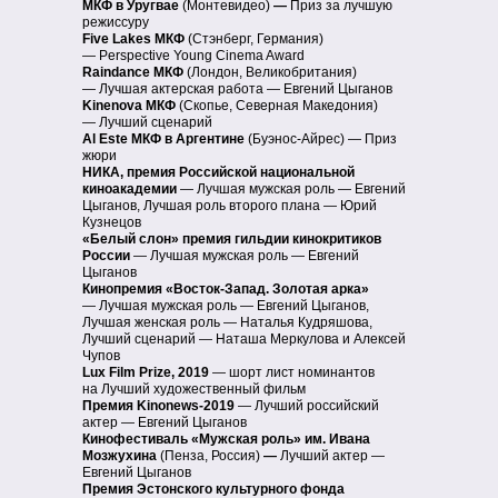
МКФ в Уругвае
(Монтевидео)
—
Приз за лучшую
режиссуру
Five Lakes МКФ
(Стэнберг, Германия)
— Perspective Young Cinema Award
Raindance МКФ
(Лондон, Великобритания)
— Лучшая актерская работа — Евгений Цыганов
Kinenova МКФ
(Скопье, Северная Македония)
— Лучший сценарий
Al Este МКФ в Аргентине
(Буэнос-Айрес)
— Приз
жюри
НИКА, премия Российской национальной
киноакадемии
— Лучшая мужская роль — Евгений
Цыганов, Лучшая роль второго плана — Юрий
Кузнецов
«Белый слон» премия гильдии кинокритиков
России
— Лучшая мужская роль — Евгений
Цыганов
Кинопремия «Восток-Запад. Золотая арка»
— Лучшая мужская роль — Евгений Цыганов,
Лучшая женская роль — Наталья Кудряшова,
Лучший сценарий — Наташа Меркулова и Алексей
Чупов
Lux Film Prize, 2019
— шорт лист номинантов
на Лучший художественный фильм
Премия Kinonews-2019
— Лучший российский
актер — Евгений Цыганов
Кинофестиваль «Мужская роль» им. Ивана
Мозжухина
(Пенза, Россия)
—
Лучший актер —
Евгений Цыганов
Премия Эстонского культурного фонда