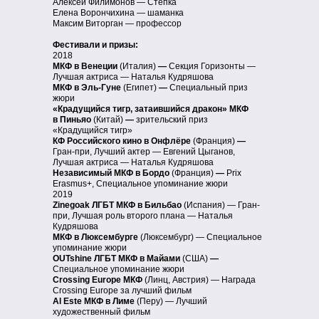
Алексей Филимонов — Стёпка
Елена Ворончихина — шаманка
Максим Виторган — профессор
Фестивали и призы:
2018
МКФ в Венеции
(Италия)
—
Секция Горизонты —
Лучшая актриса — Наталья Кудряшова
МКФ в Эль-Гуне
(Египет)
—
Специальный приз
жюри
«Крадущийся тигр, затаившийся дракон» МКФ
в Пиньяо
(Китай)
—
зрительский приз
«Крадущийся тигр»
КФ Российского кино в Онфлёре
(Франция)
—
Гран-при, Лучший актер — Евгений Цыганов,
Лучшая актриса — Наталья Кудряшова
Независимый МКФ в Бордо
(Франция)
—
Prix
Erasmus+, Специальное упоминание жюри
2019
Zinegoak ЛГБТ МКФ в Бильбао
(Испания) — Гран-
при, Лучшая роль второго плана — Наталья
Кудряшова
МКФ в Люксембурге
(Люксембург)
— Специальное
упоминание жюри
OUTshine ЛГБТ МКФ в Майами
(США)
—
Специальное упоминание жюри
Crossing Europe МКФ
(Линц, Австрия) — Награда
Crossing Europe за лучший фильм
Al Este МКФ в Лиме
(Перу) — Лучший
художественный фильм