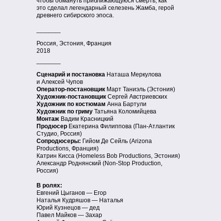
чтобы обмануть приближающуюся смерть, как
это сделал легендарный селезень Жамба, герой
древнего сибирского эпоса.
_______
Россия, Эстония, Франция
2018
_______
Сценарий и постановка
Наташа Меркулова
и Алексей Чупов
Оператор-постановщик
Март Таниэль (Эстония)
Художник-постановщик
Сергей Австриевских
Художник по костюмам
Анна Бартули
Художник по гриму
Татьяна Коломийцева
Монтаж
Вадим Красницкий
Продюсер
Екатерина Филиппова (Пан-Атлантик
Студио, Россия)
Сопродюсеры:
Гийом Де Сейль (Arizona
Productions, Франция)
Катрин Кисса (Homeless Bob Productions, Эстония)
Александр Роднянский (Non-Stop Production,
Россия)
В ролях:
Евгений Цыганов — Егор
Наталья Кудряшов — Наталья
Юрий Кузнецов — дед
Павел Майков — Захар