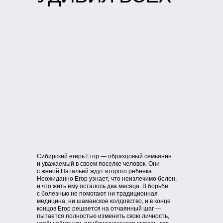
Сибирский егерь Егор — образцовый семьянин
и уважаемый в своем поселке человек. Они
с женой Натальей ждут второго ребенка.
Неожиданно Егор узнает, что неизлечимо болен,
и что жить ему осталось два месяца. В борьбе
с болезнью не помогают ни традиционная
медицина, ни шаманское колдовство, и в конце
концов Егор решается на отчаянный шаг —
пытается полностью изменить свою личность,