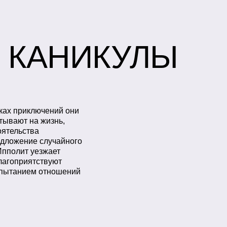
 КАНИКУЛЫ
ках приключений они
тывают на жизнь,
оятельства
дложение случайного
Ипполит уезжает
благоприятствуют
испытанием отношений