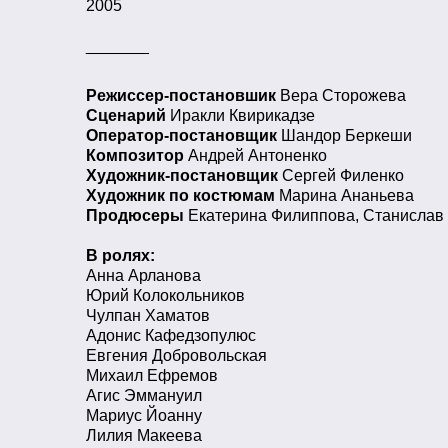
2005
_______
Режиссер-постановшик
Вера Сторожева
Сценарий
Иракли Квирикадзе
Оператор-постановщик
Шандор Беркеши
Композитор
Андрей Антоненко
Художник-постановщик
Сергей Филенко
Художник по костюмам
Марина Ананьева
Продюсеры
Екатерина Филиппова, Станислав
В ролях:
Анна Арланова
Юрий Колокольников
Чулпан Хаматов
Адонис Кафедзопулюс
Евгения Добровольская
Михаил Ефремов
Агис Эммануил
Мариус Йоанну
Лилия Макеева