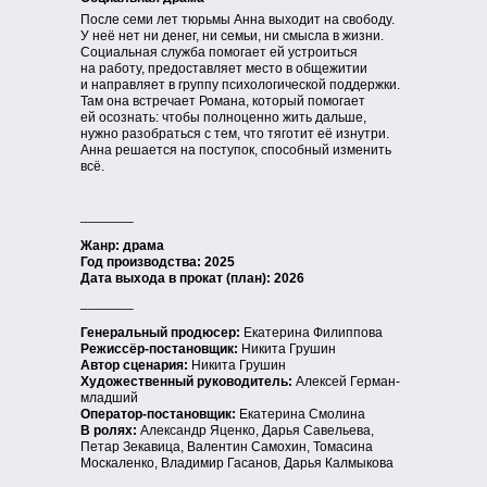
После семи лет тюрьмы Анна выходит на свободу.
У неё нет ни денег, ни семьи, ни смысла в жизни.
Социальная служба помогает ей устроиться
на работу, предоставляет место в общежитии
и направляет в группу психологической поддержки.
Там она встречает Романа, который помогает
ей осознать: чтобы полноценно жить дальше,
нужно разобраться с тем, что тяготит её изнутри.
Анна решается на поступок, способный изменить
всё.
_______
Жанр: драма
Год производства: 2025
Дата выхода в прокат (план): 2026
_______
Генеральный продюсер:
Екатерина Филиппова
Режиссёр-постановщик:
Никита Грушин
Автор сценария:
Никита Грушин
Художественный руководитель:
Алексей Герман-
младший
Оператор-постановщик:
Екатерина Смолина
В ролях:
Александр Яценко, Дарья Савельева,
Петар Зекавица, Валентин Самохин, Томасина
Москаленко, Владимир Гасанов, Дарья Калмыкова